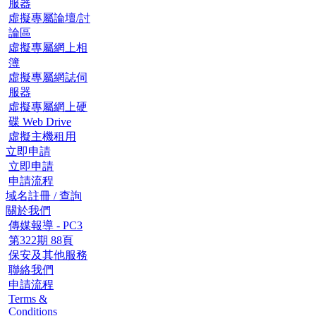
服器
虛擬專屬論壇/討
論區
虛擬專屬網上相
簿
虛擬專屬網誌伺
服器
虛擬專屬網上硬
碟 Web Drive
虛擬主機租用
立即申請
立即申請
申請流程
域名註冊 / 查詢
關於我們
傳媒報導 - PC3
第322期 88頁
保安及其他服務
聯絡我們
申請流程
Terms &
Conditions