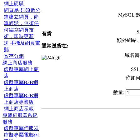
網上硬碟
網頁易-只須數分
MySQL
鐘建立網頁，簡
單輕鬆，無須任
何編寫網頁技
S
有貨
術，即時更新
額外網站
送 手機及網頁電
通常送貨在:
郵
域名轉址
寄存分銷
網上商店服務
虛擬專屬網上商
SS
店
你如
虛擬專屬B2B網
上商店
數量:
虛擬專屬B2B網
上商店專業版
網上商店示範
專屬伺服器系統
服務
虛擬專屬伺服器
虛擬專屬電郵伺