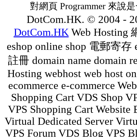
對網頁 Programmer 
DotCom.HK. © 2004 - 202
DotCom.HK
Web Hostin
eshop online shop 電郵寄存
註冊 domain name domain reg
Hosting webhost web host on
ecommerce e-commerce Web 
Shopping Cart VDS Shop V
VPS Shopping Cart Website 
Virtual Dedicated Server Vir
VPS Forum VDS Blog VPS Bl