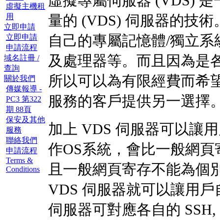
虛擬專屬伺服器 (VDS)
虛擬主機租
用
量的 (VDS) 伺服器的技
立即申請
立即申請
自己的專屬記憶體/獨立系統
申請流程
及處理器等。而且因為是各
域名註冊 /
查詢
所以可以為有限經費而希望
關於我們
傳媒報導 -
服務的客戶提供另一選擇
PC3 第322
期 88頁
保安及其他
加上 VDS 伺服器可以
服務
聯絡我們
作OS系統，會比一般網
申請流程
Terms &
且一般網頁寄存不能為個別用
Conditions
VDS 伺服器就可以讓用
伺服器可對應各自的 SSH, Com+