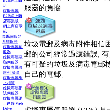
B2B網上商
店
服器的負擔
虛擬專屬
B2B網上商
店專業版
網上商店示
範
專屬伺服器
系統服務
垃圾電郵及病毒附件相信困
虛擬專屬伺
服器
郵的公司經常過濾錯誤, 有
虛擬專屬電
郵伺服器
有可疑的垃圾及病毒電郵標
虛擬專屬論
自己的電郵。
壇/討論區
虛擬專屬網
上相簿
虛擬專屬網
誌伺服器
虛擬專屬網
上硬碟 Web
Drive