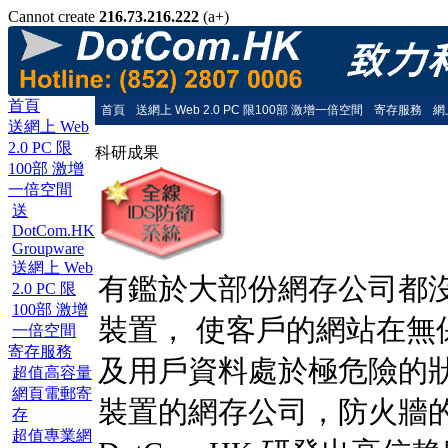
Cannot create
216.73.216.222
(a+)
首頁
首頁
送網上 Web 2.0 PC 限100部 激增一倍空間
寄存服務
網
送網上 Web
2.0 PC 限
科研成果
100部 激增
一倍空間
送
DotCom.HK
Groupware
送網上 Web
有鑑於大部份網存公司都
2.0 PC 限
100部 激增
裝置， 使客戶的網站在無
一倍空間
寄存服務
及用戶資料處於極危險的
超值高容量
網頁電郵寄
裝置的網存公司，防火牆
存
超值專業網