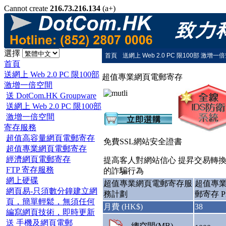
Cannot create
216.73.216.134
(a+)
選擇
首頁
送網上 Web 2.0 PC 限100部 激增一
首頁
送網上 Web 2.0 PC 限100部
超值專業網頁電郵寄存
激增一倍空間
送 DotCom.HK Groupware
送網上 Web 2.0 PC 限100部
激增一倍空間
寄存服務
超值高容量網頁電郵寄存
免費SSL網站安全證書
超值專業網頁電郵寄存
經濟網頁電郵寄存
提高客人對網站信心 提昇交易轉
FTP 寄存服務
的詐騙行為
網上硬碟
超值專業網頁電郵寄存服
超值專
網頁易-只須數分鐘建立網
務計劃
郵寄存 Pr
頁，簡單輕鬆，無須任何
月費 (HK$)
38
編寫網頁技術，即時更新
送 手機及網頁電郵
總空間(MB)