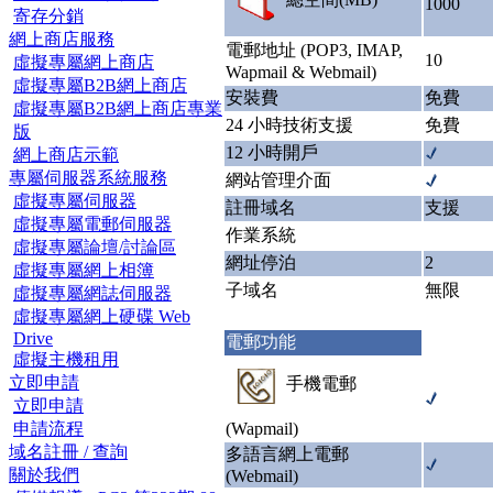
1000
寄存分銷
網上商店服務
電郵地址 (POP3, IMAP,
10
虛擬專屬網上商店
Wapmail & Webmail)
虛擬專屬B2B網上商店
安裝費
免費
虛擬專屬B2B網上商店專業
24 小時技術支援
免費
版
12 小時開戶
網上商店示範
專屬伺服器系統服務
網站管理介面
虛擬專屬伺服器
註冊域名
支援
虛擬專屬電郵伺服器
作業系統
虛擬專屬論壇/討論區
網址停泊
2
虛擬專屬網上相簿
子域名
無限
虛擬專屬網誌伺服器
虛擬專屬網上硬碟 Web
Drive
電郵功能
虛擬主機租用
立即申請
手機電郵
立即申請
申請流程
(Wapmail)
域名註冊 / 查詢
多語言網上電郵
關於我們
(Webmail)