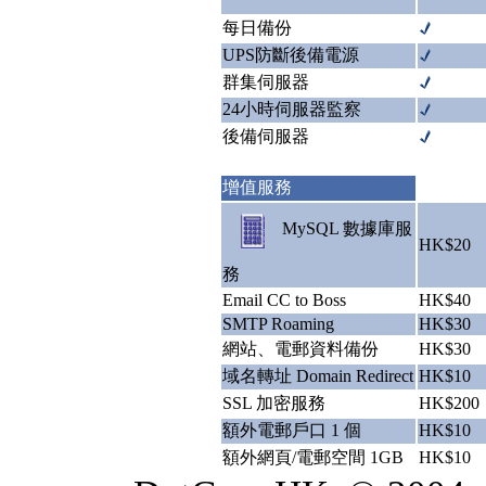
每日備份
UPS防斷後備電源
群集伺服器
24小時伺服器監察
後備伺服器
增值服務
MySQL 數據庫服
HK$20
務
Email CC to Boss
HK$40
SMTP Roaming
HK$30
網站、電郵資料備份
HK$30
域名轉址 Domain Redirect
HK$10
SSL 加密服務
HK$200
額外電郵戶口 1 個
HK$10
額外網頁/電郵空間 1GB
HK$10