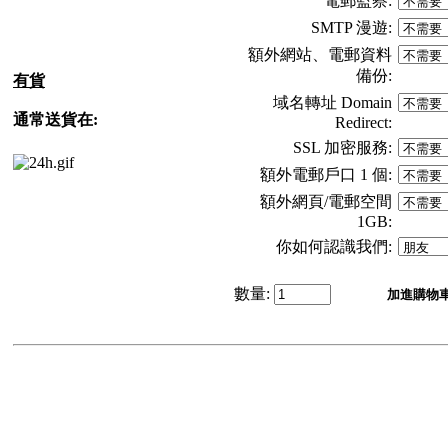
電郵監察
:
SMTP 漫遊
:
額外網站、電郵資料
備份
:
有貨
域名轉址 Domain
通常送貨在:
Redirect
:
SSL 加密服務
:
額外電郵戶口 1 個
:
額外網頁/電郵空間
1GB
:
你如何認識我們
:
數量: